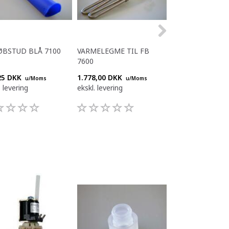
BSTUD BLÅ 7100
VARMELEGME TIL FB
PAKNING F MUL
7600
VENTIL FB55
25 DKK
1.778,00 DKK
49,75 DKK
u/Moms
u/Moms
u/Mom
. levering
ekskl. levering
ekskl. levering