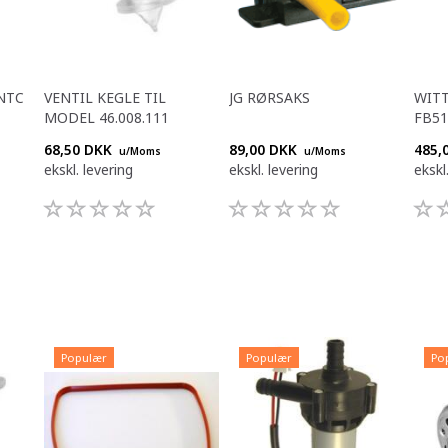
NTC
VENTIL KEGLE TIL
JG RØRSAKS
WITT
MODEL 46.008.111
FB51
68,50 DKK
89,00 DKK
485,
u/Moms
u/Moms
ekskl. levering
ekskl. levering
ekskl
Populær
Populær
Po