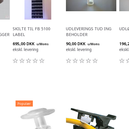
SKILTE TIL FB 5100
UDLEVERINGS TUD ING
UDLØ
GGER
LABEL
BEHOLDER
695,00 DKK
90,00 DKK
196,
u/Moms
u/Moms
ekskl. levering
ekskl. levering
ekskl
Populær