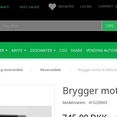
FAVORITTER
LOG IND
ANSATTE
VIDEO GALLERI
SØG
ER
KAFFE
ZEGOWATER
CO2
SKABE
VENDING AUTOM
rg reservedele
Reservedele
Brygger motor til delta 
Brygger moto
Model/varenr.:
41522900Z