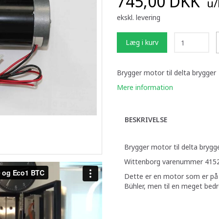
745,00 DKK
u
ekskl. levering
Læg i kurv
Brygger motor til delta brygger
Mere information
BESKRIVELSE
Brygger motor til delta bryg
Wittenborg varenummer 41
Dette er en motor som er på 
Bühler, men til en meget bedr