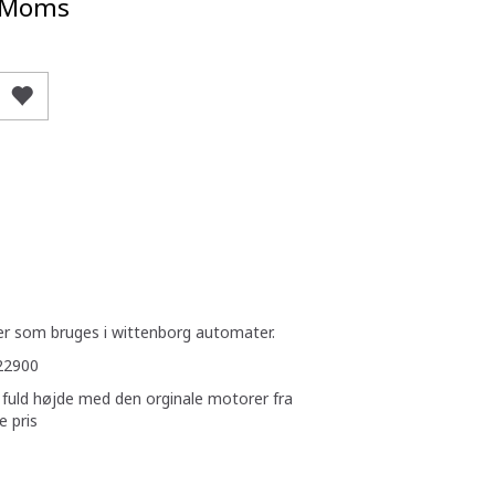
/Moms
ger som bruges i wittenborg automater.
522900
fuld højde med den orginale motorer fra
e pris