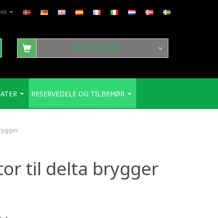
DKK
INDKØBSKURV
ATER
RESERVEDELE OG TILBEHØR
brygger
r til delta brygger