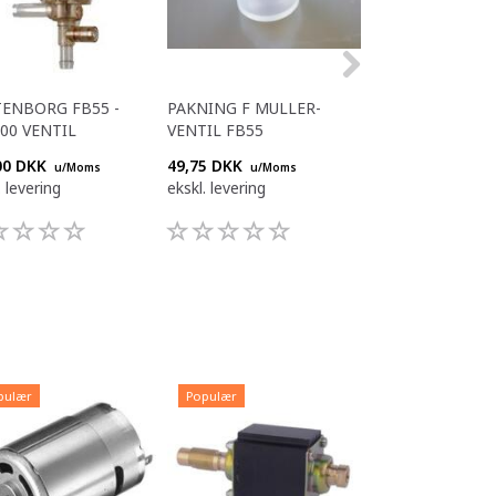
ENBORG FB55 -
PAKNING F MULLER-
NYLON SLANGE
00 VENTIL
VENTIL FB55
Ø6/Ø4 VOA 5100
00 DKK
49,75 DKK
55,00 DKK
u/Moms
u/Moms
u/Mom
. levering
ekskl. levering
ekskl. levering
pulær
Populær
Populær