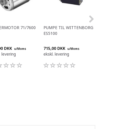
ERMOTOR 71/7600
PUMPE TIL WITTENBORG
RENOVERET
ES5100
OMBYTNINGS V
FB 5100
00 DKK
715,00 DKK
4.460,00 DKK
u/Moms
u/Moms
u/
. levering
ekskl. levering
ekskl. levering