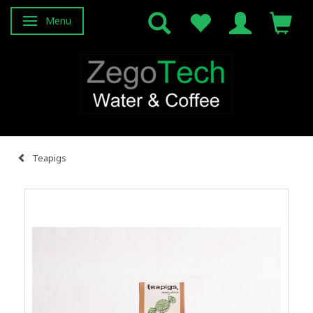
Menu
Skifte navigation
Teapigs