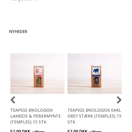
NYHEDER
TEAPIGS ØKOLOGISK
TEAPIGS ØKOLOGISK EARL
TE
LAKRIDS & PEBERMYNTE
GREY STÆRK (TEMPLES) 15
LE
(TEMPLES) 15 STK.
STK.
(TE
52,00 DKK
52,00 DKK
52,
u/Moms
u/Moms