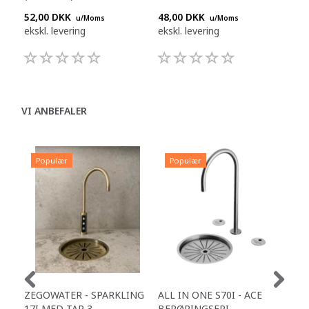
52,00 DKK
48,00 DKK
48,
u/Moms
u/Moms
ekskl. levering
ekskl. levering
eksk
VI ANBEFALER
Populær
Populær
P
ZEGOWATER - SPARKLING
ALL IN ONE S70I - ACE
TOW
17I MED TAP 3
BERØRINGSFRI
DR