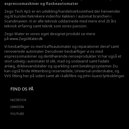
espressomaskiner og flaskeautomater
Zego Tech ApS er en udvikling/handelsvirksomhed der henvender
sig til kunder/teknikere indenfor Køkken / automat branchen i
Scandinavien. Vi er alle teknisk uddannede med mere end 25 års
teknisk erfaring samt teknik som vores passion.
Zego Water er vores eget designet produkt se mere
på
www.ZegoWater.dk
Vi beskæftiger os med kaffeautomater og reparationer deraf samt
renoverede automater. Derudover beskæftiger vi os med
espressomaskiner og dertilhørende renseprodukter. Vi har også et
stort udvalg i automater til slik, mad og sodavand samt Fadøls
anlæg,
drikkevandskøler
og sparkling samt betalingssystemer. Du
kan også finde Wittenborg reservedele, Universal underskabe, og
VVS fitting her på siden samt alt i kalkfiltre og John Guest lynkoblinger.
FIND OS PÅ
FACEBOOK
LINKEDIN
YOUTUBE