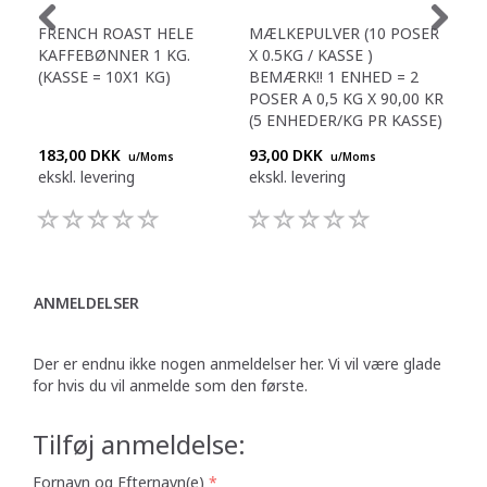
FRENCH ROAST HELE
MÆLKEPULVER (10 POSER
TEA
KAFFEBØNNER 1 KG.
X 0.5KG / KASSE )
(TE
(KASSE = 10X1 KG)
BEMÆRK!! 1 ENHED = 2
POSER A 0,5 KG X 90,00 KR
(5 ENHEDER/KG PR KASSE)
183,00 DKK
93,00 DKK
128
u/Moms
u/Moms
ekskl. levering
ekskl. levering
eksk
ANMELDELSER
Der er endnu ikke nogen anmeldelser her. Vi vil være glade
for hvis du vil anmelde som den første.
Tilføj anmeldelse:
Fornavn og Efternavn(e)