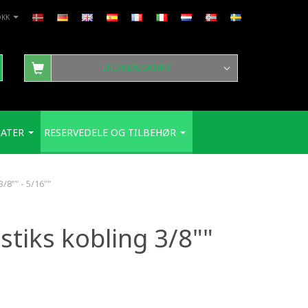
DKK
INDKØBSKURV
ATER
RESERVEDELE OG TILBEHØR
3/8"" - 5/16""
dstiks kobling 3/8""