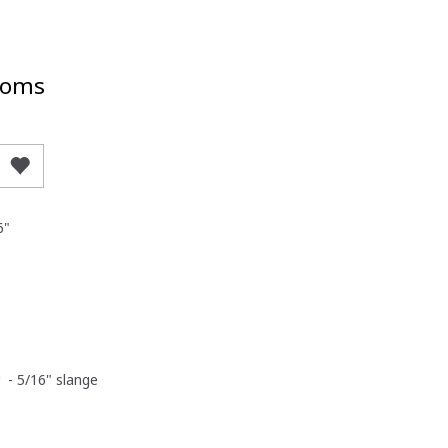
oms
6"
r - 5/16" slange