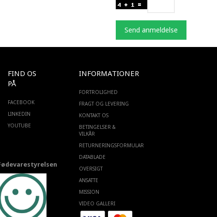
Send anmeldelse
FIND OS
INFORMATIONER
PÅ
FORTROLIGHED
FACEBOOK
FRAGT OG LEVERING
LINKEDIN
KONTAKT OS
YOUTUBE
BETINGELSER &
VILKÅR
RETURNERINGSFORMULAR
DATABLADE
Fødevarestyrelsen
OVERSIGT
ANSATTE
MISSION
VIDEO GALLERI