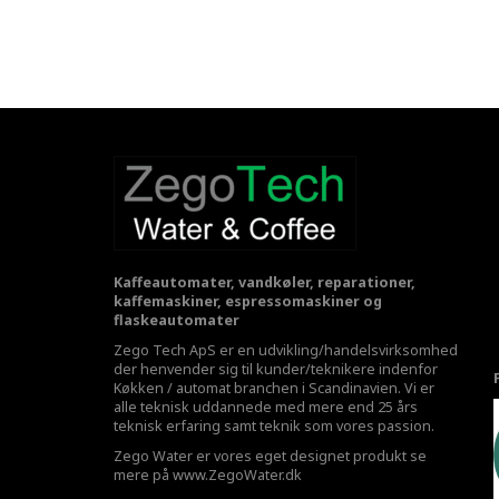
Kaffeautomater, vandkøler, reparationer,
kaffemaskiner, espressomaskiner og
flaskeautomater
Zego Tech ApS er en udvikling/handelsvirksomhed
der henvender sig til kunder/teknikere indenfor
Køkken / automat branchen i Scandinavien. Vi er
alle teknisk uddannede med mere end 25 års
teknisk erfaring samt teknik som vores passion.
Zego Water er vores eget designet produkt se
mere på
www.ZegoWater.dk