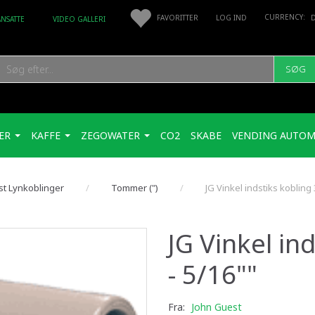
FAVORITTER
LOG IND
ANSATTE
VIDEO GALLERI
SØG
ER
KAFFE
ZEGOWATER
CO2
SKABE
VENDING AUTOM
st Lynkoblinger
Tommer (")
JG Vinkel indstiks kobling 
JG Vinkel in
- 5/16""
Fra:
John Guest