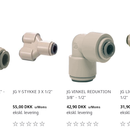
" -
JG Y-STYKKE 3 X 1/2"
JG VINKEL REDUKTION
JG L
3/8" - 1/2"
1/2"
55,00 DKK
42,90 DKK
31,9
u/Moms
u/Moms
ekskl. levering
ekskl. levering
ekskl