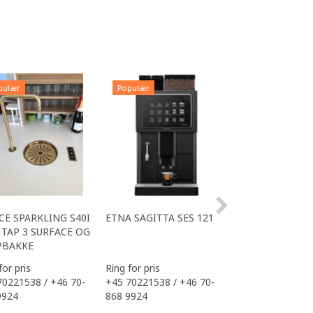
pulær
Populær
Populær
CE SPARKLING S40I
ETNA SAGITTA SES 121
ALL IN ONE ACE
TAP 3 SURFACE OG
OFFICE
PBAKKE
for pris
Ring for pris
Ring for pris
70221538 / +46 70-
+45 70221538 / +46 70-
+45 70221538 / 
9924
868 9924
868 9924