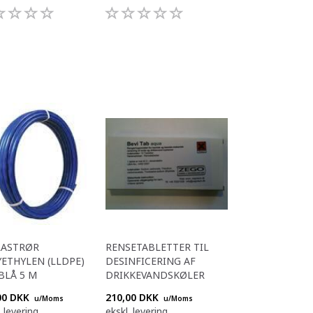
LASTRØR
RENSETABLETTER TIL
ETHYLEN (LLDPE)
DESINFICERING AF
 BLÅ 5 M
DRIKKEVANDSKØLER
00 DKK
210,00 DKK
u/Moms
u/Moms
. levering
ekskl. levering