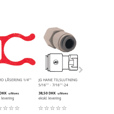
ØD LÅSERING 1/4""
JG HANE TILSLUTNING
JG 3/8"" BSP - 
5/16"" - 7/16""-24
 DKK
38,50 DKK
29,70 DKK
u/Moms
u/Moms
u/Mom
. levering
ekskl. levering
ekskl. levering