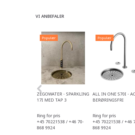
VI ANBEFALER
Populær
Populær
ZEGOWATER - SPARKLING
ALL IN ONE S70I - A
17I MED TAP 3
BERØRINGSFRI
Ring for pris
Ring for pris
+45 70221538 / +46 70-
+45 70221538 / +46 
868 9924
868 9924