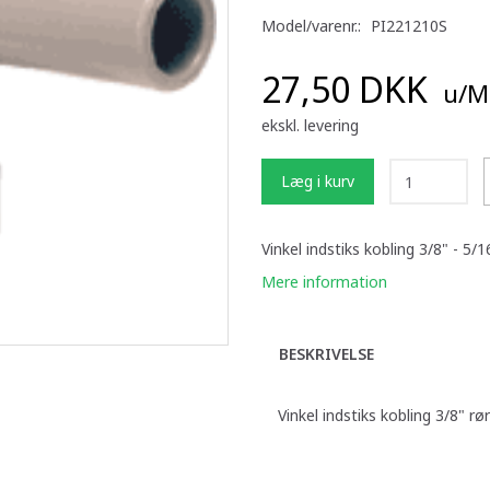
Model/varenr.:
PI221210S
27,50 DKK
u/M
ekskl. levering
Læg i kurv
Vinkel indstiks kobling 3/8" - 5/1
Mere information
BESKRIVELSE
Vinkel indstiks kobling 3/8" rø