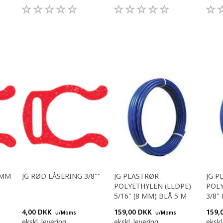
 MM
JG RØD LÅSERING 3/8""
JG PLASTRØR
JG P
POLYETHYLEN (LLDPE)
POLY
5/16" (8 MM) BLÅ 5 M
3/8"
4,00 DKK
159,00 DKK
159,
u/Moms
u/Moms
ekskl. levering
ekskl. levering
ekskl