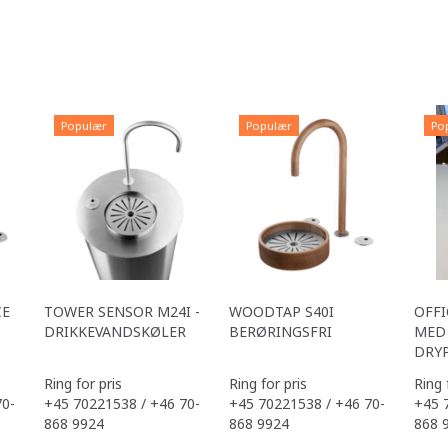
Populær
Populær
Po
CE
TOWER SENSOR M24I -
WOODTAP S40I
OFFI
DRIKKEVANDSKØLER
BERØRINGSFRI
MED 
DRY
Ring for pris
Ring for pris
Ring 
70-
+45 70221538 / +46 70-
+45 70221538 / +46 70-
+45 
868 9924
868 9924
868 