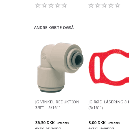
ANDRE KØBTE OGSÅ
JG VINKEL REDUKTION
JG RØD LÅSERING 8
3/8"" - 5/16""
(5/16"")
36,30 DKK
3,00 DKK
u/Moms
u/Moms
ekskl. levering
ekskl. levering