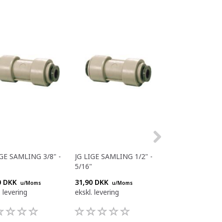
IGE SAMLING 3/8" -
JG LIGE SAMLING 1/2" -
JG LIGE SAMLING
5/16"
5/16"
0 DKK
31,90 DKK
26,40 DKK
u/Moms
u/Moms
u/Mom
. levering
ekskl. levering
ekskl. levering