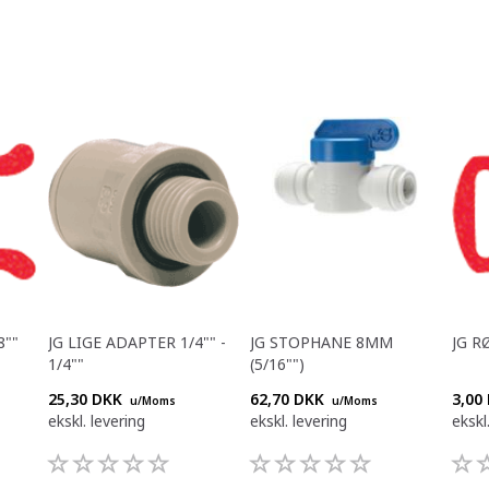
8""
JG LIGE ADAPTER 1/4"" -
JG STOPHANE 8MM
JG R
1/4""
(5/16"")
25,30 DKK
62,70 DKK
3,00
u/Moms
u/Moms
ekskl. levering
ekskl. levering
ekskl