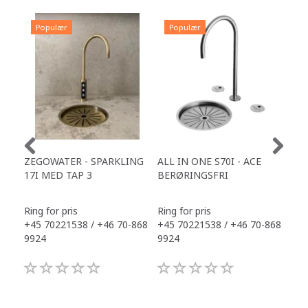
Populær
Populær
P
ZEGOWATER - SPARKLING
ALL IN ONE S70I - ACE
TOW
17I MED TAP 3
BERØRINGSFRI
DR
Ring for pris
Ring for pris
Ring
+45 70221538 / +46 70-868
+45 70221538 / +46 70-868
+45
9924
9924
992