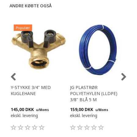
ANDRE KØBTE OGSÅ
Populær
Y-STYKKE 3/4" MED
JG PLASTRØR
CO
KUGLEHANE
POLYETHYLEN (LLDPE)
MA
3/8" BLÅ 5 M
145,00 DKK
159,00 DKK
770
u/Moms
u/Moms
ekskl. levering
ekskl. levering
eksk