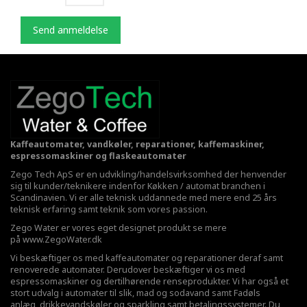
Send anmeldelse
Kaffeautomater, vandkøler, reparationer, kaffemaskiner,
espressomaskiner og flaskeautomater
Zego Tech ApS er en udvikling/handelsvirksomhed der henvender
sig til kunder/teknikere indenfor Køkken / automat branchen i
Scandinavien. Vi er alle teknisk uddannede med mere end 25 års
teknisk erfaring samt teknik som vores passion.
Zego Water er vores eget designet produkt se mere
på
www.ZegoWater.dk
Vi beskæftiger os med kaffeautomater og reparationer deraf samt
renoverede automater. Derudover beskæftiger vi os med
espressomaskiner og dertilhørende renseprodukter. Vi har også et
stort udvalg i automater til slik, mad og sodavand samt Fadøls
anlæg,
drikkevandskøler
og sparkling samt betalingssystemer. Du