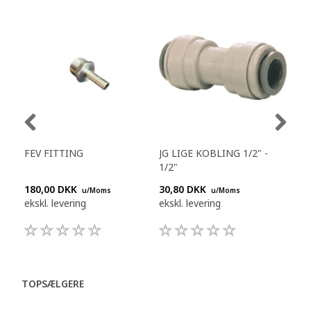
FEV FITTING
JG LIGE KOBLING 1/2" -
JG 
1/2"
180,00 DKK
30,80 DKK
55,
u/Moms
u/Moms
ekskl. levering
ekskl. levering
eksk
TOPSÆLGERE