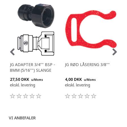
JG ADAPTER 3/4"" BSP -
JG RØD LÅSERING 3/8""
JG 
8MM (5/16"") SLANGE
1/4
27,50 DKK
4,00 DKK
25,
u/Moms
u/Moms
ekskl. levering
ekskl. levering
eksk
VI ANBEFALER