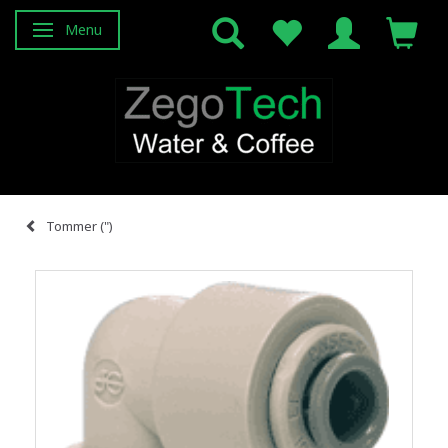
Menu
Skifte navigation
Tommer (")