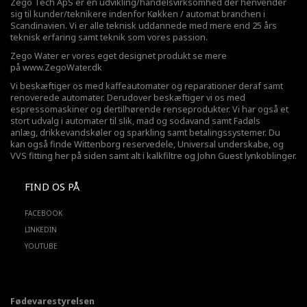
Zego Tech ApS er en udvikling/handelsvirksomhed der henvender
sig til kunder/teknikere indenfor Køkken / automat branchen i
Scandinavien. Vi er alle teknisk uddannede med mere end 25 års
teknisk erfaring samt teknik som vores passion.
Zego Water er vores eget designet produkt se mere
på
www.ZegoWater.dk
Vi beskæftiger os med kaffeautomater og reparationer deraf samt
renoverede automater. Derudover beskæftiger vi os med
espressomaskiner og dertilhørende renseprodukter. Vi har også et
stort udvalg i automater til slik, mad og sodavand samt Fadøls
anlæg,
drikkevandskøler
og sparkling samt betalingssystemer. Du
kan også finde Wittenborg reservedele, Universal underskabe, og
VVS fitting her på siden samt alt i kalkfiltre og John Guest lynkoblinger.
FIND OS PÅ
FACEBOOK
LINKEDIN
YOUTUBE
Fødevarestyrelsen