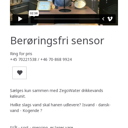
Berøringsfri sensor
Ring for pris
+45 70221538 / +46 70-868 9924
Sælges kun sammen med ZegoWater drikkevands
køleunit.
Hvilke slags vand skal hanen udlevere? Isvand - dansk-
vand - Kogende ?
Stål - sort - messing er lager vare.