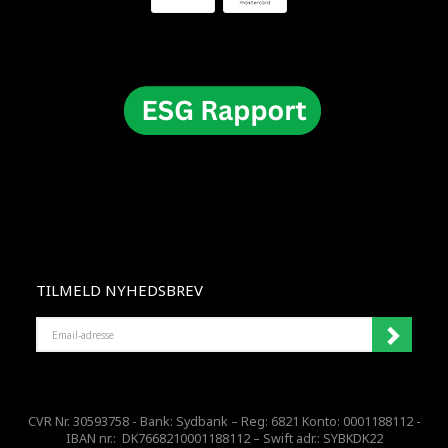
TILMELD NYHEDSBREV
EMAIL-
ADRESSE
CVR Nr. 30593758 - Bank: Sydbank – Reg: 6821 Konto: 0001188112 -
IBAN nr.: DK7668210001188112 – Swift adr.: SYBKDK22