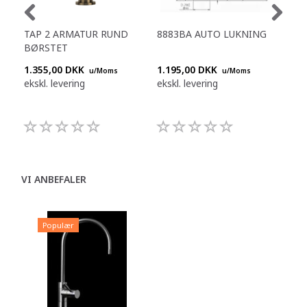
TAP 2 ARMATUR RUND
8883BA AUTO LUKNING
888
BØRSTET
STÅ
1.355,00 DKK
1.195,00 DKK
1.1
u/Moms
u/Moms
ekskl. levering
ekskl. levering
eksk
VI ANBEFALER
Populær