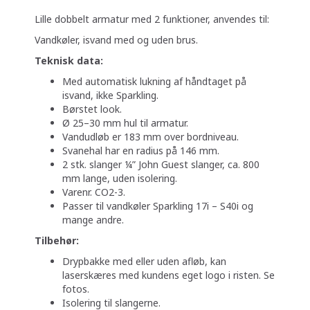
Lille dobbelt armatur med 2 funktioner, anvendes til:
Vandkøler, isvand med og uden brus.
Teknisk data:
Med automatisk lukning af håndtaget på
isvand, ikke Sparkling.
Børstet look.
Ø 25–30 mm hul til armatur.
Vandudløb er 183 mm over bordniveau.
Svanehal har en radius på 146 mm.
2 stk. slanger ¼” John Guest slanger, ca. 800
mm lange, uden isolering.
Varenr. CO2-3.
Passer til vandkøler Sparkling 17i – S40i og
mange andre.
Tilbehør:
Drypbakke med eller uden afløb, kan
laserskæres med kundens eget logo i risten. Se
fotos.
Isolering til slangerne.