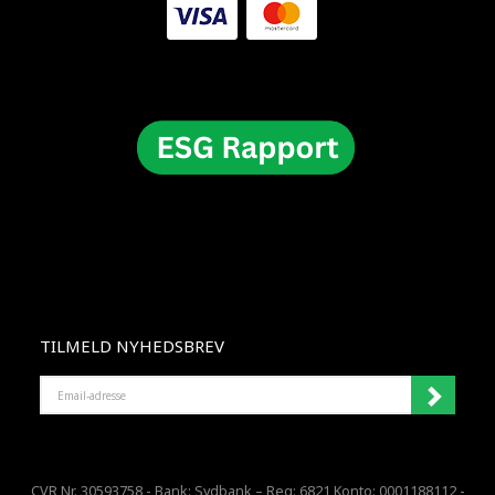
TILMELD NYHEDSBREV
EMAIL-
ADRESSE
CVR Nr. 30593758 - Bank: Sydbank – Reg: 6821 Konto: 0001188112 -