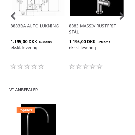
8883BA AUTO LUKNING
8883 MASSIV RUSTFRIT
TA
STÅL
1.195,00 DKK
1.195,00 DKK
637
u/Moms
u/Moms
ekskl. levering
ekskl. levering
eksk
VI ANBEFALER
Populær