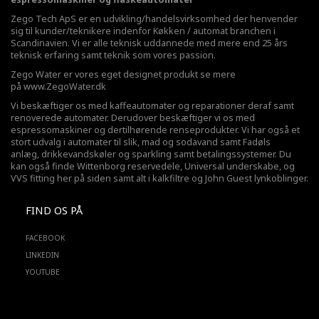
Zego Tech ApS er en udvikling/handelsvirksomhed der henvender
sig til kunder/teknikere indenfor Køkken / automat branchen i
Scandinavien. Vi er alle teknisk uddannede med mere end 25 års
teknisk erfaring samt teknik som vores passion.
Zego Water er vores eget designet produkt se mere
på
www.ZegoWater.dk
Vi beskæftiger os med kaffeautomater og reparationer deraf samt
renoverede automater. Derudover beskæftiger vi os med
espressomaskiner og dertilhørende renseprodukter. Vi har også et
stort udvalg i automater til slik, mad og sodavand samt Fadøls
anlæg,
drikkevandskøler
og sparkling samt betalingssystemer. Du
kan også finde Wittenborg reservedele, Universal underskabe, og
VVS fitting her på siden samt alt i kalkfiltre og John Guest lynkoblinger.
FIND OS PÅ
FACEBOOK
LINKEDIN
YOUTUBE