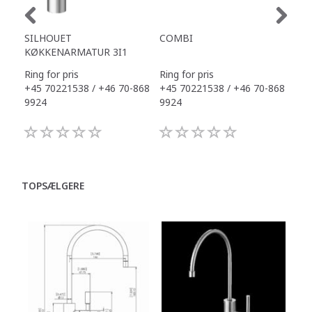
SILHOUET
COMBI
TAP
KØKKENARMATUR 3I1
Ring for pris
Ring for pris
Ring
+45 70221538 / +46 70-868
+45 70221538 / +46 70-868
+45
9924
9924
992
TOPSÆLGERE