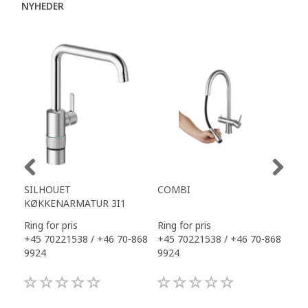
NYHEDER
SILHOUET
COMBI
TAP
KØKKENARMATUR 3I1
Ring for pris
Ring for pris
Ring
+45 70221538 / +46 70-868
+45 70221538 / +46 70-868
+45
9924
9924
992