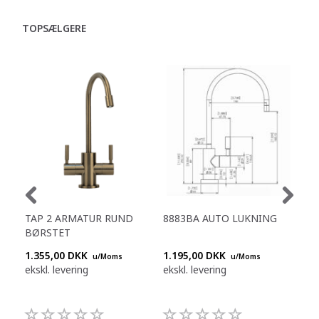
TOPSÆLGERE
TAP 2 ARMATUR RUND
8883BA AUTO LUKNING
888
BØRSTET
STÅ
1.355,00 DKK
1.195,00 DKK
1.1
u/Moms
u/Moms
ekskl. levering
ekskl. levering
eksk