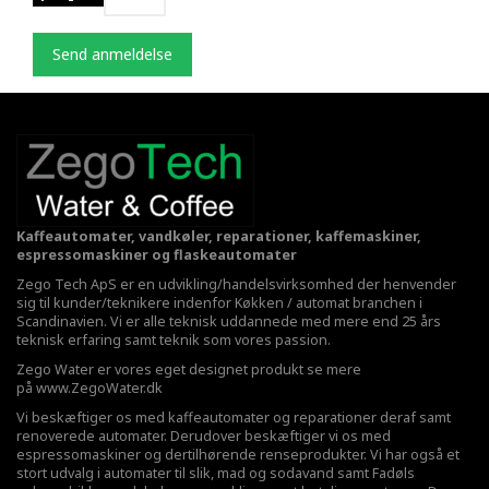
Send anmeldelse
Kaffeautomater, vandkøler, reparationer, kaffemaskiner,
espressomaskiner og flaskeautomater
Zego Tech ApS er en udvikling/handelsvirksomhed der henvender
sig til kunder/teknikere indenfor Køkken / automat branchen i
Scandinavien. Vi er alle teknisk uddannede med mere end 25 års
teknisk erfaring samt teknik som vores passion.
Zego Water er vores eget designet produkt se mere
på
www.ZegoWater.dk
Vi beskæftiger os med kaffeautomater og reparationer deraf samt
renoverede automater. Derudover beskæftiger vi os med
espressomaskiner og dertilhørende renseprodukter. Vi har også et
stort udvalg i automater til slik, mad og sodavand samt Fadøls