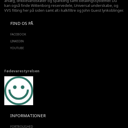
anlæg,
drikkevandskøler
og sparkling samt betalingssystemer. Du
kan også finde Wittenborg reservedele, Universal underskabe, og
VVS fitting her på siden samt alt i kalkfiltre og John Guest lynkoblinger.
FIND OS PÅ
FACEBOOK
LINKEDIN
YOUTUBE
Fødevarestyrelsen
INFORMATIONER
FORTROLIGHED