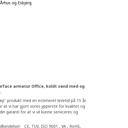
- Århus og Esbjerg.
urface armatur Office, koldt vand med og
.
eep" produkt med en estimeret levetid på 15 år.
r at vi har gjort vores ypperste for kvalitet og
din garanti for at vi vil kunne serviceres og
godkendelser:
CE, TUV, ISO 9001 , VA , RoHS,