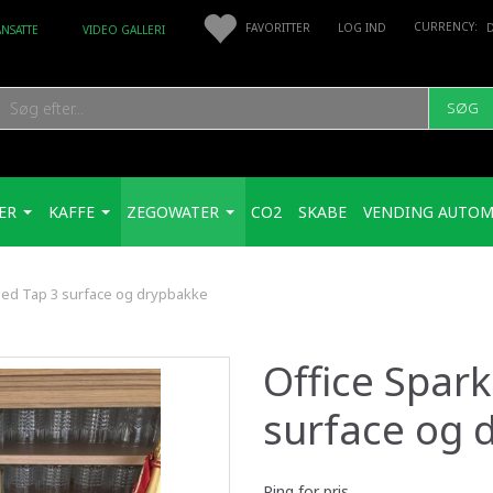
FAVORITTER
LOG IND
ANSATTE
VIDEO GALLERI
SØG
ER
KAFFE
ZEGOWATER
CO2
SKABE
VENDING AUTOM
 med Tap 3 surface og drypbakke
Office Spark
surface og 
Ring for pris