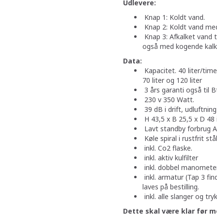
Udlevere:
Knap 1: Koldt vand.
Knap 2: Koldt vand med
Knap 3: Afkalket vand til
også med kogende kalkfr
Data:
Kapacitet. 40 liter/time,
70 liter og 120 liter
3 års garanti også til B
230 v 350 Watt.
39 dB i drift, udluftning
H 43,5 x B 25,5 x D 48 i
Lavt standby forbrug A
Køle spiral i rustfrit stål
inkl. Co2 flaske.
inkl. aktiv kulfilter
inkl. dobbel manomete
inkl. armatur (Tap 3 fin
laves på bestilling.
inkl. alle slanger og try
Dette skal være klar før m