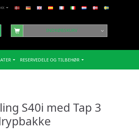
DKK
INDKØBSKURV
ATER
RESERVEDELE OG TILBEHØR
ling S40i med Tap 3
drypbakke