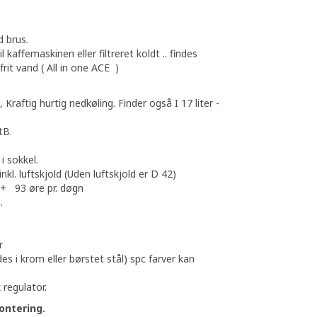
 brus.
 kaffemaskinen eller filtreret koldt .. findes
it vand ( All in one ACE )
 Kraftig hurtig nedkøling. Finder også I 17 liter -
tB.
 i sokkel.
nkl. luftskjold (Uden luftskjold er D 42)
+ 93 øre pr. døgn
.
r
des i krom eller børstet stål) spc farver kan
k regulator.
ontering.