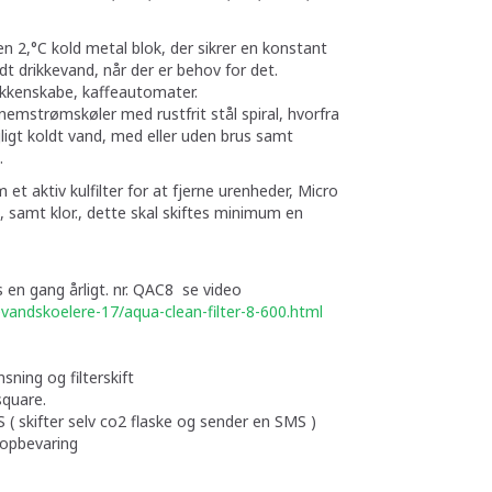
en 2,°C kold metal blok, der sikrer en konstant
ldt drikkevand, når der er behov for det.
økkenskabe, kaffeautomater.
emstrømskøler med rustfrit stål spiral, hvorfra
jligt koldt vand, med eller uden brus samt
.
 et aktiv kulfilter for at fjerne urenheder, Micro
t, samt klor., dette skal skiftes minimum en
tes en gang årligt. nr. QAC8 se video
vandskoelere-17/aqua-clean-
filter-8-600.html
nsning og filterskift
square.
( skifter selv co2 flaske og sender en SMS )
 opbevaring