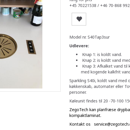
+45 70221538 / +46 70-868 992
Model nr. S40Tap3sur
Udlevere:
Knap 1: is koldt vand.
Knap 2: is koldt vand med
Knap 3: Afkalket vand til k
med kogende kalkfrit vand 
Sparkling S40i, koldt vand med o
køkkenskab, automater eller Tow
personer.
Køleunit findes til 20 -70-100 150
ZegoTech kan planfræse drypbakk
kompaktlaminat.
Kontakt os
service@zegotech.