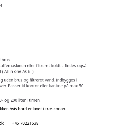
4
 brus.
affemaskinen eller filtreret koldt .. findes også
( All in one ACE )
g uden brus og filtreret vand. Indbygges i
er. Passer til kontor eller kantine på max 50
- og 200 liter i timen.
en hvis bord er lavet i træ-corian-
dk
+45 70221538