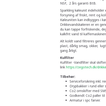
NSF, 2 års garanti BtB.
Sparkling køleunit indeholder 
forsyning af friskt, rent og ko
Køleuniten kan indbygges i k
Drikkevandskøleren er en genn
du kan tappe forfriskende, de
kalkfrit vand til kaffemaskinen
Alt koldt vand filtreres gennem
plast, dårlig smag, okker, lug
gang årligt.
Kulfilter
Kulfilter -Vandfilter skal skif
link
https://zegotech.dk/drikk
e
Tilbehør:
Serviceforsikring inkl. re
Drypbakker i rund eller 
Co2 omskifter med SMS 
Godkendt Co2 paller til
Armatur i spc farver.