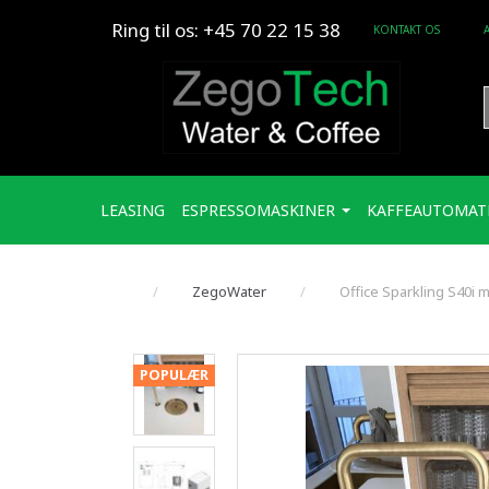
Ring til os: +45 70 22 15 38
KONTAKT OS
LEASING
ESPRESSOMASKINER
KAFFEAUTOMAT
ZegoWater
Office Sparkling S40i
POPULÆR