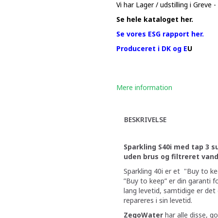
Vi har Lager / udstilling i Greve 
Se hele kataloget her.
Se vores ESG rapport her.
Produceret i DK og E
U
Mere information
BESKRIVELSE
Sparkling S40i med tap 3 s
uden brus og filtreret vand
Sparkling 40i er et "Buy to k
”Buy to keep” er din garanti fo
lang levetid, samtidige er det 
repareres i sin levetid.
ZegoWater
har alle disse, 