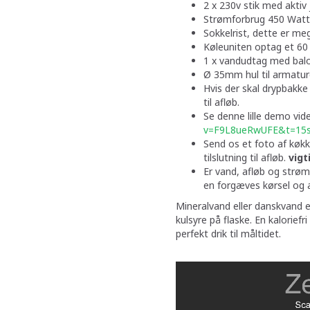
2 x 230v stik med aktiv 
Strømforbrug 450 Watt
Sokkelrist, dette er meg
Køleuniten optag et 6
1 x vandudtag med balo
Ø 35mm hul til armature
Hvis der skal drypbakke
til afløb.
Se denne lille demo vi
v=F9L8ueRwUFE&t=15
Send os et foto af køk
tilslutning til afløb.
vigt
Er vand, afløb og strøm 
en forgæves kørsel og a
Mineralvand eller danskvand 
kulsyre på flaske. En kaloriefr
perfekt drik til måltidet.