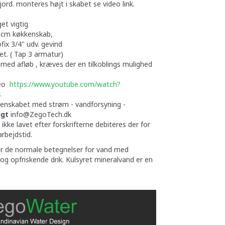
jord. monteres højt i skabet se video link.
et vigtig
0 cm køkkenskab,
fix 3/4" udv. gevind
t. ( Tap 3 armatur)
 med afløb , kræves der en tilkoblings mulighed
deo
https://www.youtube.
com/watch?
s
kenskabet med strøm - vandforsyning -
igt
info@ZegoTech.dk
ikke lavet efter forskrifterne debiteres der for
rbejdstid.
er de normale betegnelser for
vand med
i og opfriskende drik. Kulsyret mineralvand er en