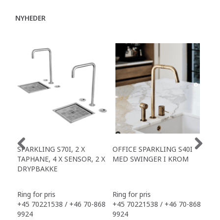
NYHEDER
SPARKLING S70I, 2 X
OFFICE SPARKLING S40I
OFF
TAPHANE, 4 X SENSOR, 2 X
MED SWINGER I KROM
X S
DRYPBAKKE
TAP
DR
Ring for pris
Ring for pris
Ring
+45 70221538 / +46 70-868
+45 70221538 / +46 70-868
+45
9924
9924
992