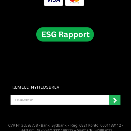
TILMELD NYHEDSBREV
EMAIL-
ADRESSE
CVR Nr. 30593758 - Bank: Sydbank – Reg: 6821 Konto: 0001188112 -
IBAN nr.: DK7668210001188112 – Swift adr.: SYBKDK22