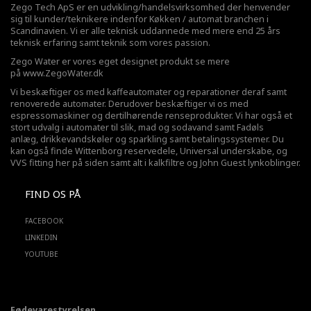
Zego Tech ApS er en udvikling/handelsvirksomhed der henvender
sig til kunder/teknikere indenfor Køkken / automat branchen i
Scandinavien. Vi er alle teknisk uddannede med mere end 25 års
teknisk erfaring samt teknik som vores passion.
Zego Water er vores eget designet produkt se mere
på
www.ZegoWater.dk
Vi beskæftiger os med kaffeautomater og reparationer deraf samt
renoverede automater. Derudover beskæftiger vi os med
espressomaskiner og dertilhørende renseprodukter. Vi har også et
stort udvalg i automater til slik, mad og sodavand samt Fadøls
anlæg,
drikkevandskøler
og sparkling samt betalingssystemer. Du
kan også finde Wittenborg reservedele, Universal underskabe, og
VVS fitting her på siden samt alt i kalkfiltre og John Guest lynkoblinger.
FIND OS PÅ
FACEBOOK
LINKEDIN
YOUTUBE
Fødevarestyrelsen