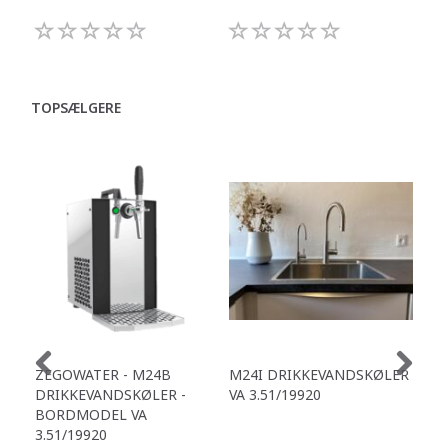
TOPSÆLGERE
ZEGOWATER - M24B
M24I DRIKKEVANDSKØLER
ZE
DRIKKEVANDSKØLER -
VA 3.51/19920
DR
BORDMODEL VA
BO
3.51/19920
3.5