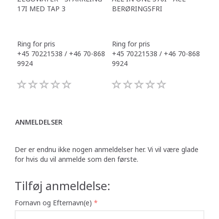
17I MED TAP 3
BERØRINGSFRI
DR
Ring for pris
Ring for pris
Ring
+45 70221538 / +46 70-868
+45 70221538 / +46 70-868
+45
9924
9924
992
ANMELDELSER
Der er endnu ikke nogen anmeldelser her. Vi vil være glade
for hvis du vil anmelde som den første.
Tilføj anmeldelse:
Fornavn og Efternavn(e)