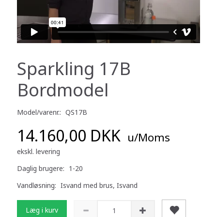
Sparkling 17B
Bordmodel
Model/varenr.:
QS17B
14.160,00 DKK
u/Moms
ekskl. levering
Daglig brugere:
1-20
Vandløsning:
Isvand med brus, Isvand
Læg i kurv