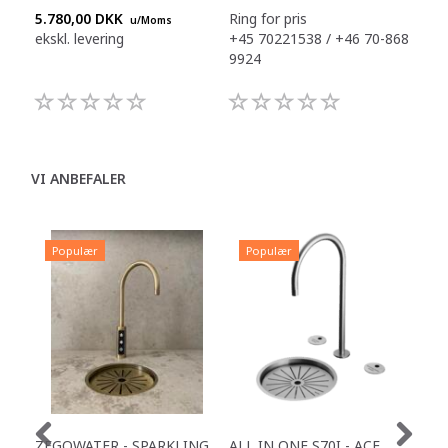
5.780,00 DKK
Ring for pris
Ring
u/Moms
ekskl. levering
+45 70221538 / +46 70-868
+45
9924
992
VI ANBEFALER
Populær
Populær
P
ZEGOWATER - SPARKLING
ALL IN ONE S70I - ACE
TOW