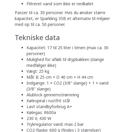
Filtreret vand som ikke er nedkølet
Passer til ca. 30 personer. Hvis du ønsker større
kapacitet, er Sparkling 35B et alternativ til miljøer
med op til ca. 50 personer.
Tekniske data
Kapacitet: 17 til 25 liter i timen (max ca. 30
personer)
Mulighed for afløb til drypbakken (slange
medfølger ikke)
Vægt: 25 kg
Mål: B 25 cm × D 40 cm × H 44 cm
Indgange: 1 × CO2 (3/8" slange) + 1 × vand
(3/8" slange)
Alublock gennemstrømning
Kølespiral i rustfrit stål
Lavt standbyforbrug A+
Kølegas: R600a
230 V, 430 W
Trykregulator vand: max 2 bar
CO2-flaske: 600 g (findes i 3 størrelser)