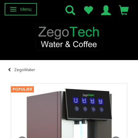
Menu
Skifte navigation
ZegoWater
POPULÆR