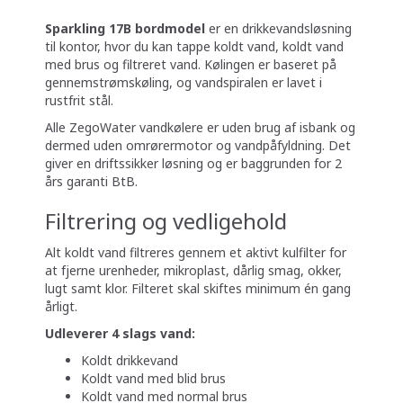
Sparkling 17B bordmodel
er en drikkevandsløsning
til kontor, hvor du kan tappe koldt vand, koldt vand
med brus og filtreret vand. Kølingen er baseret på
gennemstrømskøling, og vandspiralen er lavet i
rustfrit stål.
Alle ZegoWater vandkølere er uden brug af isbank og
dermed uden omrørermotor og vandpåfyldning. Det
giver en driftssikker løsning og er baggrunden for 2
års garanti BtB.
Filtrering og vedligehold
Alt koldt vand filtreres gennem et aktivt kulfilter for
at fjerne urenheder, mikroplast, dårlig smag, okker,
lugt samt klor. Filteret skal skiftes minimum én gang
årligt.
Udleverer 4 slags vand:
Koldt drikkevand
Koldt vand med blid brus
Koldt vand med normal brus