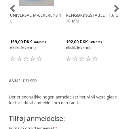
UNIVERSAL MÆLKERENS 1
RENGØRINGSTABLET 1,6 G
REN
L.
18 MM
20
159,00 DKK
192,00 DKK
238
u/Moms
u/Moms
ekskl. levering
ekskl. levering
eksk
ANMELDELSER
Der er endnu ikke nogen anmeldelser her. Vi vil være glade
for hvis du vil anmelde som den første.
Tilføj anmeldelse:
Fornavn og Efternavn(e)