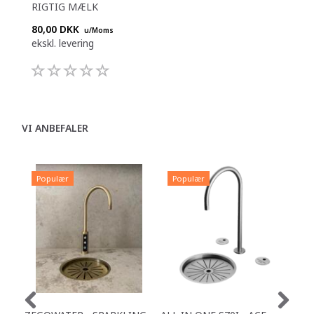
RIGTIG MÆLK
80,00 DKK
u/Moms
ekskl. levering
VI ANBEFALER
Populær
Populær
P