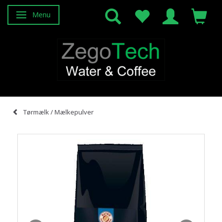
Menu
Skifte navigation
Tørmælk / Mælkepulver