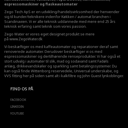
espressomaskiner og flaskeautomater
Zego Tech ApS er en udvikling/handelsvirksomhed der henvender
sig til kunder/teknikere indenfor Køkken / automat branchen i
Scandinavien. Vi er alle teknisk uddannede med mere end 25 års
teknisk erfaring samt teknik som vores passion.
Zego Water er vores eget designet produkt se mere
på
www.ZegoWater.dk
Vi beskæftiger os med kaffeautomater og reparationer deraf samt
renoverede automater. Derudover beskæftiger vi os med
espressomaskiner og dertilhørende renseprodukter. Vi har også et
stort udvalg i automater til slik, mad og sodavand samt Fadøls
anlæg,
drikkevandskøler
og sparkling samt betalingssystemer. Du
kan også finde Wittenborg reservedele, Universal underskabe, og
VVS fitting her på siden samt alt i kalkfiltre og John Guest lynkoblinger.
FIND OS PÅ
FACEBOOK
LINKEDIN
YOUTUBE