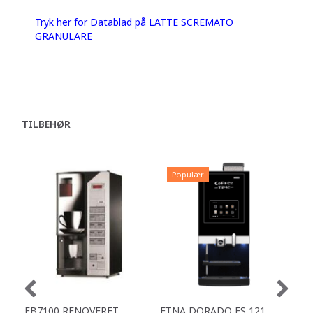
Tryk her for Datablad på LATTE SCREMATO
GRANULARE
TILBEHØR
Populær
P
FB7100 RENOVERET
ETNA DORADO ES 121
ET