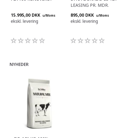
LEASING PR. MDR.
IN
15.995,00 DKK
895,00 DKK
Ring
u/Moms
u/Moms
ekskl. levering
ekskl. levering
+45
992
NYHEDER