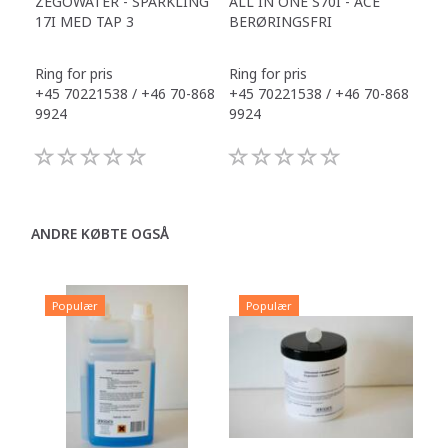
ZEGOWATER - SPARKLING
ALL IN ONE S70I - ACE
TOW
17I MED TAP 3
BERØRINGSFRI
DR
Ring for pris
Ring for pris
Ring
+45 70221538 / +46 70-868
+45 70221538 / +46 70-868
+45
9924
9924
992
ANDRE KØBTE OGSÅ
Populær
Populær
P