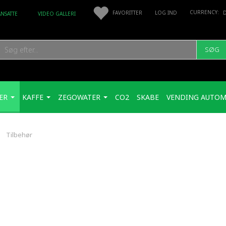
FAVORITTER
LOG IND
ANSATTE
VIDEO GALLERI
SØG
ER
KAFFE
ZEGOWATER
CO2
SKABE
VENDING AUTOM
Tilbehør