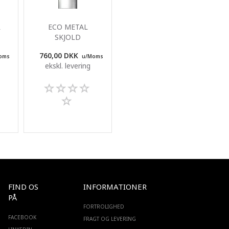
R
ECO METAL
SKJOLD
760,00 DKK
oms
u/Moms
ekskl. levering
FIND OS
INFORMATIONER
PÅ
FORTROLIGHED
FACEBOOK
FRAGT OG LEVERING