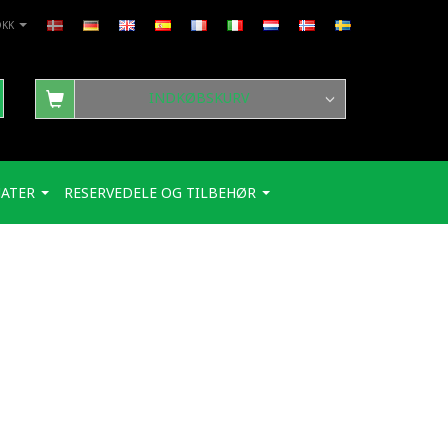
DKK
INDKØBSKURV
ATER
RESERVEDELE OG TILBEHØR