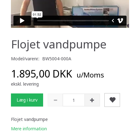
Flojet vandpumpe
Model/varenr.:
BW5004-000A
1.895,00 DKK
u/Moms
ekskl. levering
Læg i kurv
Flojet vandpumpe
Mere information