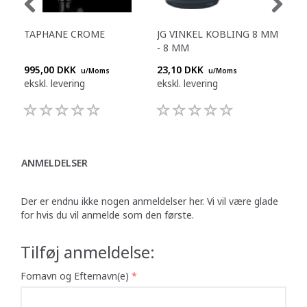
TAPHANE CROME
JG VINKEL KOBLING 8 MM
JG 
- 8 MM
5/16
995,00 DKK
23,10 DKK
26,
u/Moms
u/Moms
ekskl. levering
ekskl. levering
eksk
ANMELDELSER
Der er endnu ikke nogen anmeldelser her. Vi vil være glade
for hvis du vil anmelde som den første.
Tilføj anmeldelse:
Fornavn og Efternavn(e)