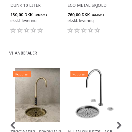
DUNK 10 LITER
ECO METAL SKJOLD
150,00 DKK
760,00 DKK
u/Moms
u/Moms
ekskl. levering
ekskl. levering
VI ANBEFALER
Populær
Populær
P
ZEGOWATER - SPARKLING
ALL IN ONE S70I - ACE
TOW