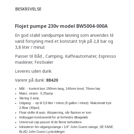
BESKRIVELSE
Flojet pumpe 230v model BW5004-000A
En god stabil vandpumpe løsning som anvendes til
vand forsyning med et konstant tryk på 2,8 bar og
3,8 liter / minut
Passer til Båd , Camping, Kaffeautomater, Espresso
maskiner, Festivaler
Leveres uden dunk
Varenr på dunk:
88420
Mål:
- kontrol box 190mm lang, 140mm bred, 76mm høj
Maks. strøm:
0.25amp
Sikring 3 amp.
Udgang:
- op til 3,8 liter / minut (8 gallon / minut).
Maksimalt tryk
2.8bar (40psi)
Float skifte til auto.
Afspærring, når flasken er tom
Indbygget kontraventil for at forhindre tilbageløb
Universal cap passer til de fleste beholdere
Inkluderer 6m afgangsslange i 1/4" John Guest slange, SE FANE
BLAD John Guest Lynkoblinger