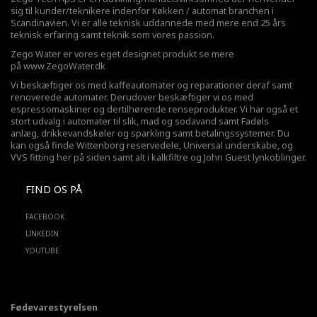
sig til kunder/teknikere indenfor Køkken / automat branchen i
Scandinavien. Vi er alle teknisk uddannede med mere end 25 års
teknisk erfaring samt teknik som vores passion.
Zego Water er vores eget designet produkt se mere
på
www.ZegoWater.dk
Vi beskæftiger os med kaffeautomater og reparationer deraf samt
renoverede automater. Derudover beskæftiger vi os med
espressomaskiner og dertilhørende renseprodukter. Vi har også et
stort udvalg i automater til slik, mad og sodavand samt Fadøls
anlæg,
drikkevandskøler
og sparkling samt betalingssystemer. Du
kan også finde Wittenborg reservedele, Universal underskabe, og
VVS fitting her på siden samt alt i kalkfiltre og John Guest lynkoblinger.
FIND OS PÅ
FACEBOOK
LINKEDIN
YOUTUBE
Fødevarestyrelsen