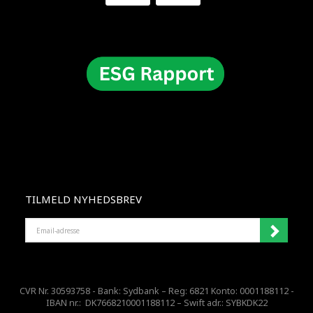
TILMELD NYHEDSBREV
EMAIL-
ADRESSE
CVR Nr. 30593758 - Bank: Sydbank – Reg: 6821 Konto: 0001188112 -
IBAN nr.: DK7668210001188112 – Swift adr.: SYBKDK22