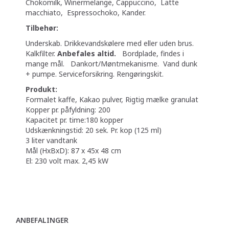
Chokomilk, Winermelange, Cappuccino, Latte
macchiato, Espressochoko, Kander.
Tilbehør:
Underskab. Drikkevandskølere med eller uden brus.
Kalkfilter.
Anbefales altid.
Bordplade, findes i
mange mål. Dankort/Møntmekanisme. Vand dunk
+ pumpe. Serviceforsikring. Rengøringskit.
Produkt:
Formalet kaffe, Kakao pulver, Rigtig mælke granulat
Kopper pr. påfyldning: 200
Kapacitet pr. time:180 kopper
Udskænkningstid: 20 sek. Pr. kop (125 ml)
3 liter vandtank
Mål (HxBxD): 87 x 45x 48 cm
El: 230 volt max. 2,45 kW
ANBEFALINGER