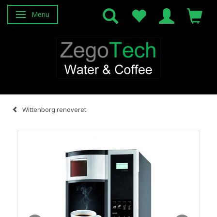
Menu
Skifte navigation
Wittenborg renoveret