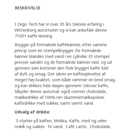
BESKRIVELSE
I Zego Tech har vi over 35 års teknisk erfaring i
Wittenborg automater og vi kan anbefale denne
7100+ kaffe løsning.
Brygger på formalede kaffebønner, efter samme
princip som en stempelbrygger. De formalede
bønner blandes med vand i en cylinder. Et stempel
presser vandet og de formalede bønner ned, og ud
gennem sien kommer den frisk brygget kaffe fuld
af duft og smag. Det sikrer en kaffeoplevelse af
meget høj kvalitet, som både rammer en bred smag,
og kan drikkes hele dagen igennem. Udover kaffe,
tilbyder denne automat også cremet chokolade,
mælkedrikke af 100% ren skummemælkspulver,
kaffedrikke med sukker, samt varmt vand.
Udvalg af drikke
:
3 styrker på kaffen, Mokka, Kaffe, med og uden
mælk og sukker. Te vand, Café Latte, Chokolade,