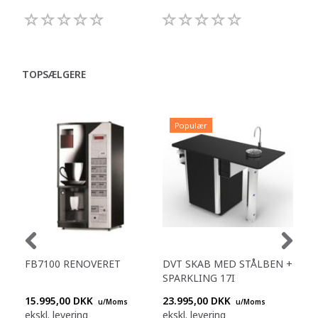
TOPSÆLGERE
Populær
FB7100 RENOVERET
DVT SKAB MED STÅLBEN +
WI
SPARKLING 17I
PL
15.995,00 DKK
23.995,00 DKK
16.
u/Moms
u/Moms
ekskl. levering
ekskl. levering
eksk