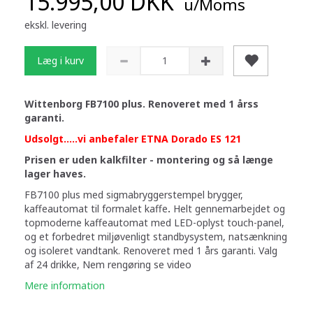
15.995,00 DKK
u/Moms
ekskl. levering
Læg i kurv
Wittenborg FB7100 plus. Renoveret med 1 årss
garanti.
Udsolgt.....vi anbefaler ETNA Dorado ES 121
Prisen er uden kalkfilter - montering og så længe
lager haves.
FB7100 plus med sigmabryggerstempel brygger,
kaffeautomat til formalet kaffe
.
Helt gennemarbejdet og
topmoderne kaffeautomat med LED-oplyst touch-panel,
og et forbedret miljøvenligt standbysystem, natsænkning
og isoleret vandtank. Renoveret med 1 års garanti. Valg
af 24 drikke, Nem rengøring se video
Mere information