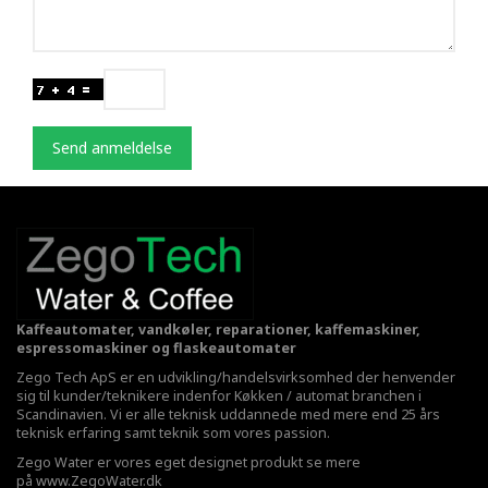
Send anmeldelse
Kaffeautomater, vandkøler, reparationer, kaffemaskiner,
espressomaskiner og flaskeautomater
Zego Tech ApS er en udvikling/handelsvirksomhed der henvender
sig til kunder/teknikere indenfor Køkken / automat branchen i
Scandinavien. Vi er alle teknisk uddannede med mere end 25 års
teknisk erfaring samt teknik som vores passion.
Zego Water er vores eget designet produkt se mere
på
www.ZegoWater.dk